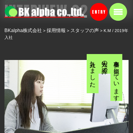
INTERVIEW 02
ENTRY
BKalpha株式会社
採用情報
スタッフの声
>
>
>
K.M / 2019年
入社
入社しました。
知人の紹介で
事務を担当しています